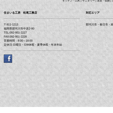
キッチン・LDK
|
サニタリー
|
居室・収納
|
住まいる工房 松尾工務店
対応エリア
〒811-1213
那珂川市・春日市・
福岡県那珂川市中原2-80
TEL:092-951-2227
FAX:092-951-2228
営業時間：8:00～18:00
定休日:日曜日・GW休暇・夏季休暇・年末年始