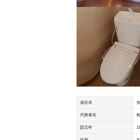
会社名
代表者名
設立年
1
住所
〒